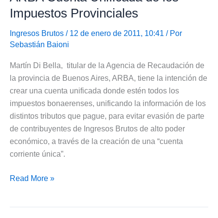
Asignaciones
Impuestos Provinciales
Familiares
mes
Ingresos Brutos
/ 12 de enero de 2011, 10:41 / Por
Sebastián Baioni
de
Enero
Martín Di Bella, titular de la Agencia de Recaudación de
de
la provincia de Buenos Aires, ARBA, tiene la intención de
2011
crear una cuenta unificada donde estén todos los
impuestos bonaerenses, unificando la información de los
distintos tributos que pague, para evitar evasión de parte
de contribuyentes de Ingresos Brutos de alto poder
económico, a través de la creación de una “cuenta
corriente única”.
ARBA
Read More »
Cuenta
Unificada
de