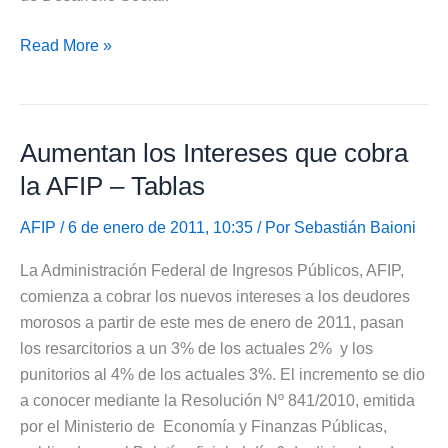
Reclamo
Read More »
de
Suma
Fija
Aumentan los Intereses que cobra
de
Fin
la AFIP – Tablas
de
año
AFIP
/ 6 de enero de 2011, 10:35 / Por
Sebastián Baioni
La Administración Federal de Ingresos Públicos, AFIP,
comienza a cobrar los nuevos intereses a los deudores
morosos a partir de este mes de enero de 2011, pasan
los resarcitorios a un 3% de los actuales 2% y los
punitorios al 4% de los actuales 3%. El incremento se dio
a conocer mediante la Resolución Nº 841/2010, emitida
por el Ministerio de Economía y Finanzas Públicas,