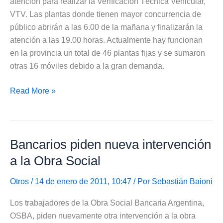
atención para realizar la Verificación Técnica Vehicular,
VTV. Las plantas donde tienen mayor concurrencia de
público abrirán a las 6.00 de la mañana y finalizarán la
atención a las 19.00 horas. Actualmente hay funcionan
en la provincia un total de 46 plantas fijas y se sumaron
otras 16 móviles debido a la gran demanda.
Horarios
Read More »
de
Atención
y
Bancarios piden nueva intervención
costos
para
a la Obra Social
la
Verificación
Otros
/ 14 de enero de 2011, 10:47 / Por
Sebastián Baioni
Técnica
Los trabajadores de la Obra Social Bancaria Argentina,
Vehicular,
OSBA, piden nuevamente otra intervención a la obra
VTV