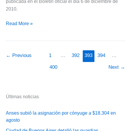
publicada en el Boletín oficial el día 6 de diciembre de
2010.
Aumentan
Read More »
los
Intereses
que
cobra
←
Previous
1
…
392
393
394
…
la
400
Next
→
AFIP
–
Tablas
Últimas noticias
Anses subió la asignación por cónyuge a $18.304 en
agosto
Ciudad de Buenos Aires detalló las guardias