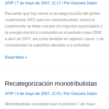
y
AFIP
/ 7 de mayo de 2007, 11:17 / Por
Graciela Sabio
Bienes
Recuerde que hoy vence la recategorización del primer
Personales
cuatrimestre 2007 para los monotribustista. Vence el
cuatrimestre se debe calcular los ingresos acumulados y
la energía electrica consumida en el periodo mayo 2006
a abril de 2007, así como también en algunos casos, y de
corresponder la superficie afectada a la actividad.
Vence
Read More »
hoy
la
recategorización
Recategorización monotributistas
a
los
AFIP
/ 4 de mayo de 2007, 11:41 / Por
Graciela Sabio
monotributistas
Monotributistas recuerden que el próximo 7 de mayo