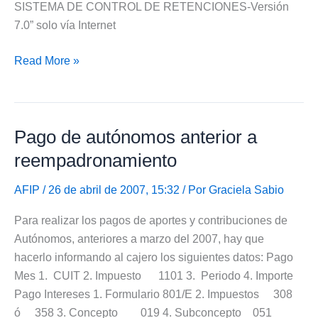
SISTEMA DE CONTROL DE RETENCIONES-Versión
7.0” solo vía Internet
Nuevo
Read More »
aplicativo
SICORE
Pago de autónomos anterior a
reempadronamiento
AFIP
/ 26 de abril de 2007, 15:32 / Por
Graciela Sabio
Para realizar los pagos de aportes y contribuciones de
Autónomos, anteriores a marzo del 2007, hay que
hacerlo informando al cajero los siguientes datos: Pago
Mes 1. CUIT 2. Impuesto 1101 3. Periodo 4. Importe
Pago Intereses 1. Formulario 801/E 2. Impuestos 308
ó 358 3. Concepto 019 4. Subconcepto 051