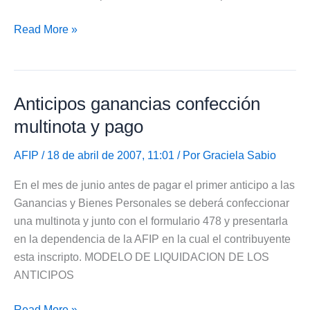
Pago
Read More »
de
autónomos
anterior
Anticipos ganancias confección
a
reempadronamiento
multinota y pago
AFIP
/ 18 de abril de 2007, 11:01 / Por
Graciela Sabio
En el mes de junio antes de pagar el primer anticipo a las
Ganancias y Bienes Personales se deberá confeccionar
una multinota y junto con el formulario 478 y presentarla
en la dependencia de la AFIP en la cual el contribuyente
esta inscripto. MODELO DE LIQUIDACION DE LOS
ANTICIPOS
Anticipos
Read More »