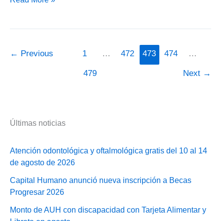
ganancias
confección
multinota
y
←
Previous
1
…
472
473
474
…
pago
479
Next
→
Últimas noticias
Atención odontológica y oftalmológica gratis del 10 al 14
de agosto de 2026
Capital Humano anunció nueva inscripción a Becas
Progresar 2026
Monto de AUH con discapacidad con Tarjeta Alimentar y