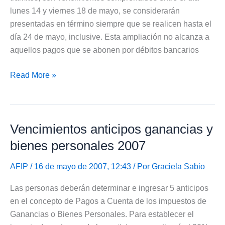
lunes 14 y viernes 18 de mayo, se considerarán
presentadas en término siempre que se realicen hasta el
día 24 de mayo, inclusive. Esta ampliación no alcanza a
aquellos pagos que se abonen por débitos bancarios
Mas
Read More »
plazo
para
presentaciones
Vencimientos anticipos ganancias y
y
pagos
bienes personales 2007
de
la
AFIP
/ 16 de mayo de 2007, 12:43 / Por
Graciela Sabio
AFIP
Las personas deberán determinar e ingresar 5 anticipos
en el concepto de Pagos a Cuenta de los impuestos de
Ganancias o Bienes Personales. Para establecer el