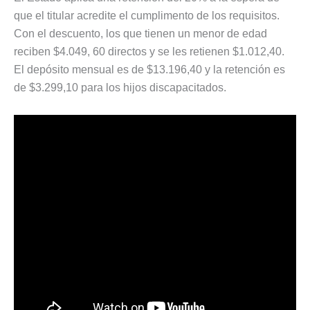
que el titular acredite el cumplimento de los requisitos.
Con el descuento, los que tienen un menor de edad
reciben $4.049, 60 directos y se les retienen $1.012,40.
El depósito mensual es de $13.196,40 y la retención es
de $3.299,10 para los hijos discapacitados.