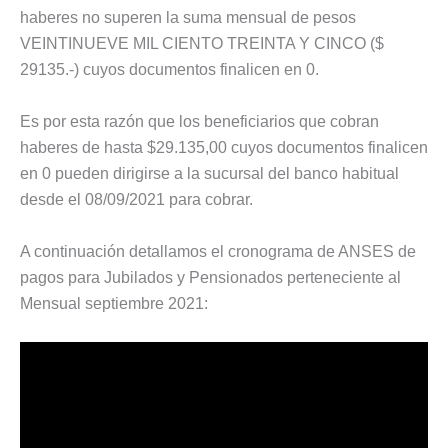
haberes no superen la suma mensual de pesos
VEINTINUEVE MIL CIENTO TREINTA Y CINCO ($
29135.-) cuyos documentos finalicen en 0.
Es por esta razón que los beneficiarios que cobran
haberes de hasta $29.135,00 cuyos documentos finalicen
en 0 pueden dirigirse a la sucursal del banco habitual
desde el 08/09/2021 para cobrar.
A continuación detallamos el cronograma de ANSES de
pagos para Jubilados y Pensionados perteneciente al
Mensual septiembre 2021: