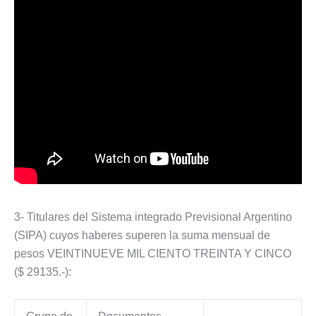
3- Titulares del Sistema integrado Previsional Argentino
(SIPA) cuyos haberes superen la suma mensual de
pesos VEINTINUEVE MIL CIENTO TREINTA Y CINCO
($ 29135.-):