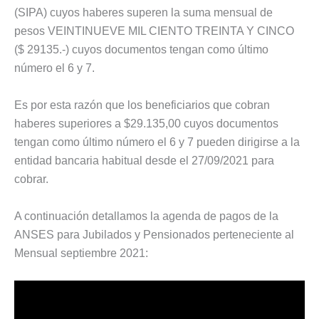
(SIPA) cuyos haberes superen la suma mensual de
pesos VEINTINUEVE MIL CIENTO TREINTA Y CINCO
($ 29135.-) cuyos documentos tengan como último
número el 6 y 7.
Es por esta razón que los beneficiarios que cobran
haberes superiores a $29.135,00 cuyos documentos
tengan como último número el 6 y 7 pueden dirigirse a la
entidad bancaria habitual desde el 27/09/2021 para
cobrar.
A continuación detallamos la agenda de pagos de la
ANSES para Jubilados y Pensionados perteneciente al
Mensual septiembre 2021: