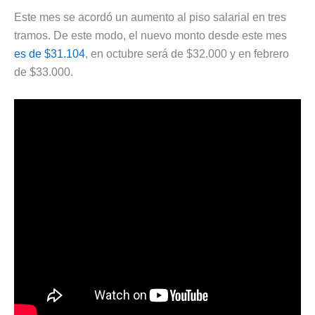
Este mes se acordó un aumento al piso salarial en tres
tramos. De este modo, el nuevo monto desde este mes
es de $31.104
, en octubre será de $32.000 y en febrero
de $33.000.