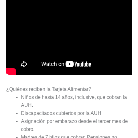
¿Quiénes reciben la Tarjeta Alimentar?
Niños de hasta 14 años, inclusive, que cobran la
AUH.
Discapacitados cubiertos por la AUH.
Asignación por embarazo desde el tercer mes de
cobro.
Madres de 7 hijos que cobran Pensiones no