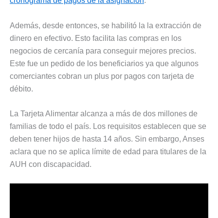
cronograma de pagos de la asignación
.
Además, desde entonces, se habilitó la la extracción de
dinero en efectivo. Esto facilita las compras en los
negocios de cercanía para conseguir mejores precios.
Este fue un pedido de los beneficiarios ya que algunos
comerciantes cobran un plus por pagos con tarjeta de
débito.
La Tarjeta Alimentar alcanza a más de dos millones de
familias de todo el país. Los requisitos establecen que se
deben tener hijos de hasta 14 años. Sin embargo, Anses
aclara que no se aplica límite de edad para titulares de la
AUH con discapacidad.