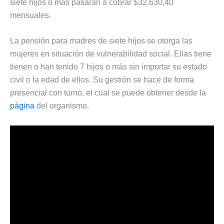
siete hijos o más pasarán a cobrar $32.630,40
mensuales.
La pensión para madres de siete hijos se otorga las
mujeres en situación de vulnerabilidad social. Ellas tiene
tienen o han tenido 7 hijos o más sin importar su estado
civil o la edad de ellos. Su gestión se hace de forma
presencial con turno, el cual se puede obtener desde la
página
del organismo.