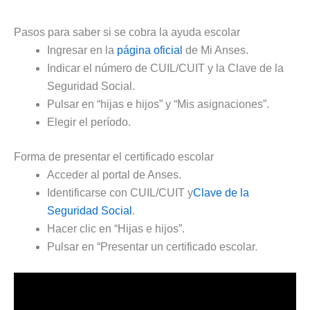
Pasos para saber si se cobra la ayuda escolar
Ingresar en la
página oficial
de Mi Anses.
Indicar el número de CUIL/CUIT y la Clave de la
Seguridad Social.
Pulsar en “hijas e hijos” y “Mis asignaciones”.
Elegir el período.
Forma de presentar el certificado escolar
Acceder al portal de Anses.
Identificarse con CUIL/CUIT y
Clave de la
Seguridad Social
.
Hacer clic en “Hijas e hijos”.
Pulsar en “Presentar un certificado escolar.