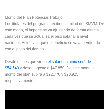
Monto del Plan Potenciar Trabajo
Los titulares del programa reciben la mitad del SMVM. De
este modo, el importe se va ajustando de forma directa
cada vez que se actualiza el piso salarial a nivel
nacional. Esto evita que el beneficio se vaya perdiendo
con el paso del tiempo.
Desde el mes que viene
el salario mínimo será de
$54.540
y desde agosto a $47.850. De este modo, el
monto del plan subirá a $22.770 y $23.925,
respectivamente.