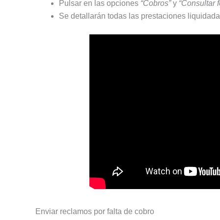
Pulsar en las opciones
“Cobros”
y
“Consultar 
Se detallarán todas las prestaciones liquidada
Enviar reclamos por falta de cobro