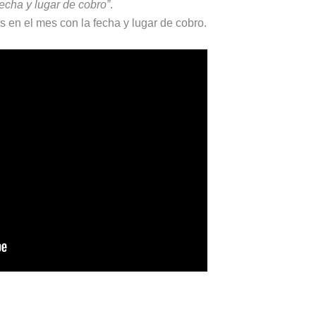
fecha y lugar de cobro”
.
s en el mes con la fecha y lugar de cobro.