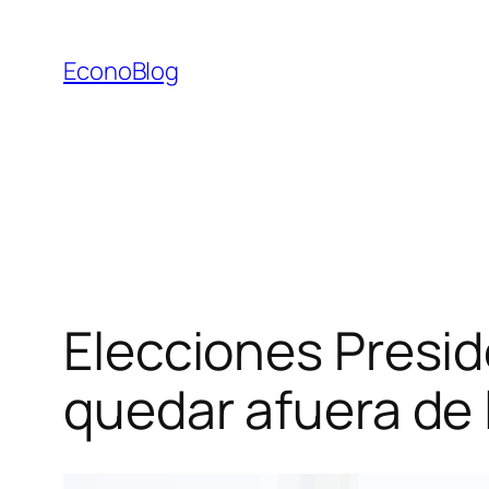
Saltar
al
EconoBlog
contenido
Elecciones Presid
quedar afuera de l