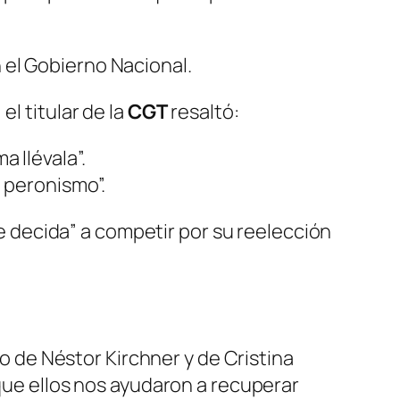
 el Gobierno Nacional.
l titular de la
CGT
resaltó:
a llévala”.
 peronismo”.
se decida” a competir por su reelección
 de Néstor Kirchner y de Cristina
ue ellos nos ayudaron a recuperar