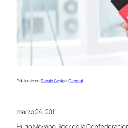
Publicado por
Ronald Coyle
en
General
marzo 24, 2011
Hugo Moyano, líder de la Confederación