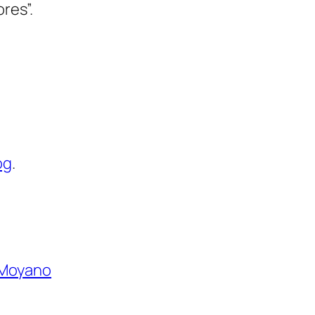
res”.
og
.
Moyano