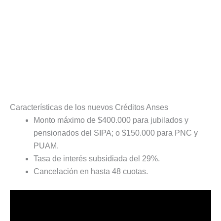
Características de los nuevos Créditos Anses
Monto máximo de $400.000 para jubilados y
pensionados del SIPA; o $150.000 para PNC y
PUAM.
Tasa de interés subsidiada del 29%.
Cancelación en hasta 48 cuotas.