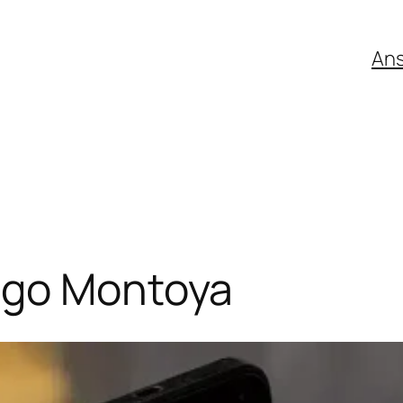
An
ago Montoya