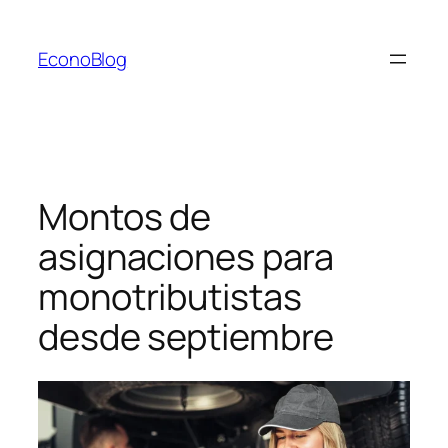
Saltar
al
EconoBlog
contenido
Montos de
asignaciones para
monotributistas
desde septiembre