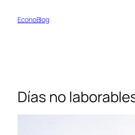
Saltar
al
EconoBlog
contenido
Días no laborable