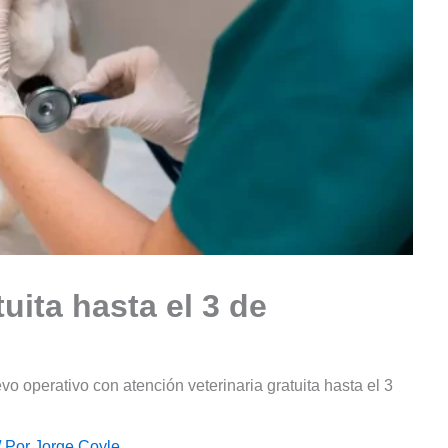
uita hasta el 3 de
o operativo con atención veterinaria gratuita hasta el 3
/ Por
Jorge Coyle