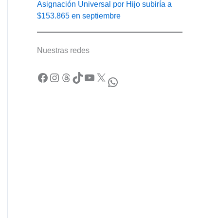
Asignación Universal por Hijo subiría a
$153.865 en septiembre
Nuestras redes
Facebook
Instagram
Threads
TikTok
YouTube
X
WhatsApp