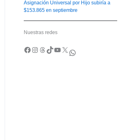
Asignación Universal por Hijo subiría a
$153.865 en septiembre
Nuestras redes
Facebook
Instagram
Threads
TikTok
YouTube
X
WhatsApp