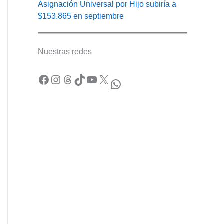
Asignación Universal por Hijo subiría a
$153.865 en septiembre
Nuestras redes
Facebook
Instagram
Threads
TikTok
YouTube
X
WhatsApp