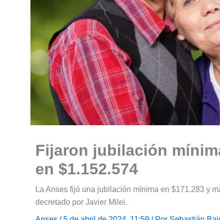
Fijaron jubilación míni
en $1.152.574
La Anses fijó una jubilación mínima en $171.283 y
decretado por Javier Milei.
Anses
/ 5 de abril de 2024, 11:59 / Por
Sebastián Bai