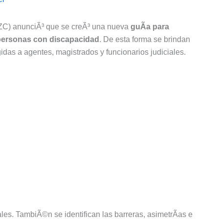
ZC) anunciÃ³ que se creÃ³ una nueva
guÃ­a para
e personas con discapacidad
. De esta forma se brindan
das a agentes, magistrados y funcionarios judiciales.
es. TambiÃ©n se identifican las barreras, asimetrÃ­as e