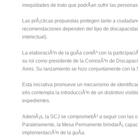
inequidades de trato que podrÃ­an sufrir las persona
Las prÃ¡cticas propuestas protegen tanto a ciudada
recomendaciones dependen del tipo de discapacidad (F
intelectual).
La elaboraciÃ³n de la guÃ­a contÃ³ con la participaci
su rol como presidente de la ComisiÃ³n de Discapac
Aires. Su lanzamiento se hizo conjuntamente con la 
Esta iniciativa promueve un mecanismo de identific
ello contempla la introducciÃ³n de un distintivo visib
expedientes.
AdemÃ¡s, la SCJ se comprometiÃ³ a seguir con las obr
Paralelamente, la Mesa Permanente brindarÃ¡ capacit
implementaciÃ³n de la guÃ­a.