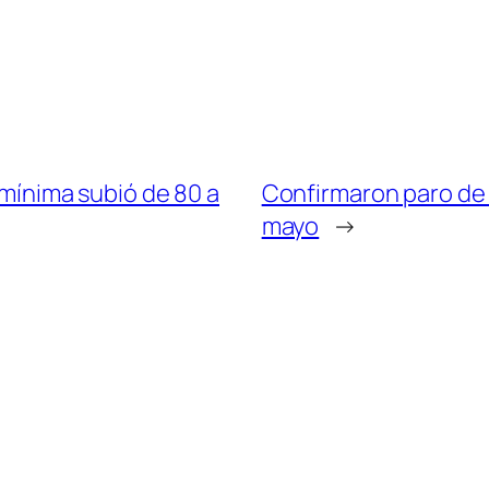
n mínima subió de 80 a
Confirmaron paro de c
mayo
→