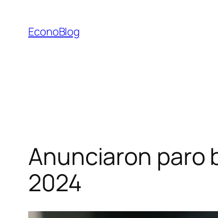
Saltar
al
EconoBlog
contenido
Anunciaron paro b
2024