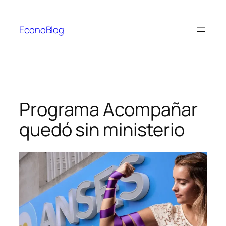
Saltar
al
EconoBlog
contenido
Programa Acompañar
quedó sin ministerio