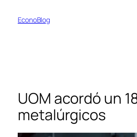
Saltar
al
EconoBlog
contenido
UOM acordó un 18
metalúrgicos