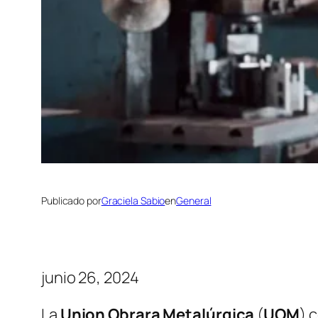
Publicado por
Graciela Sabio
en
General
junio 26, 2024
La
Union Obrara Metalúrgica
(
UOM
) 