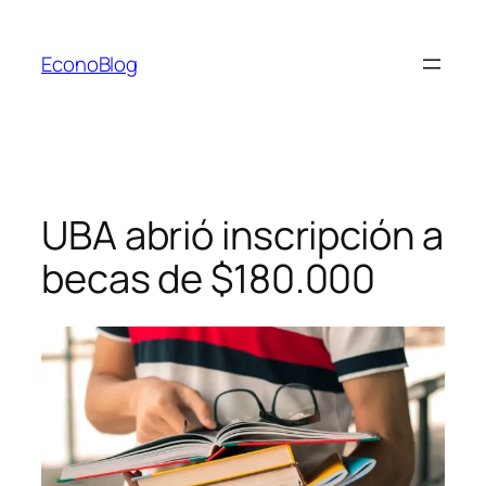
Saltar
al
EconoBlog
contenido
UBA abrió inscripción a
becas de $180.000