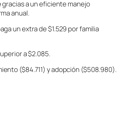
e gracias a un eficiente manejo
rma anual.
aga un extra de $1.529 por familia
superior a $2.085.
miento ($84.711) y adopción ($508.980).