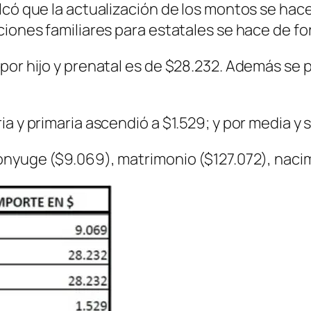
lcó que la actualización de los montos se hac
ciones familiares para estatales se hace de fo
por hijo y prenatal es de $28.232. Además se p
a y primaria ascendió a $1.529; y por media y 
cónyuge ($9.069), matrimonio ($127.072), naci