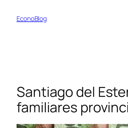
Saltar
al
EconoBlog
contenido
Santiago del Est
familiares provinc