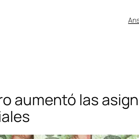
An
ero aumentó las asig
iales