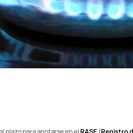
l plazo para anotarse en el
RASE
(
Registro d