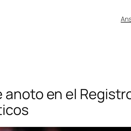
An
 anoto en el Registr
ticos