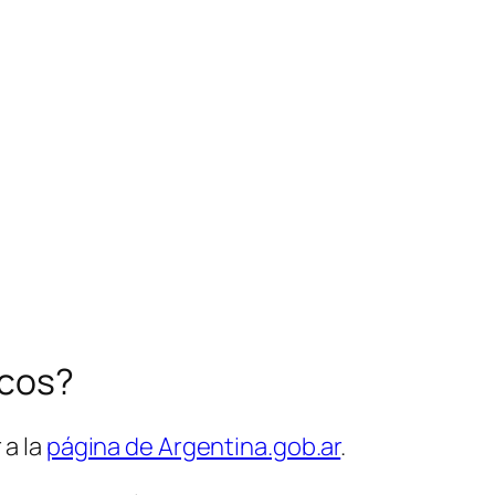
icos?
 a la
página de Argentina.gob.ar
.