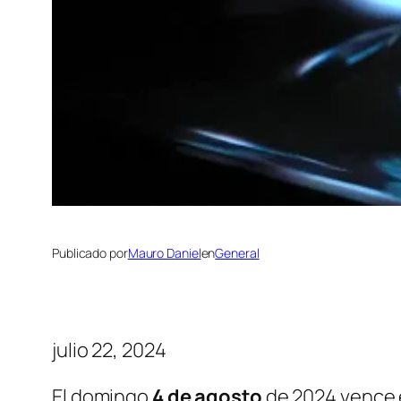
Publicado por
Mauro Daniel
en
General
julio 22, 2024
El domingo
4 de agosto
de 2024 vence e