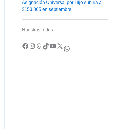
Asignación Universal por Hijo subiría a
$153.865 en septiembre
Nuestras redes
Facebook
Instagram
Threads
TikTok
YouTube
X
WhatsApp