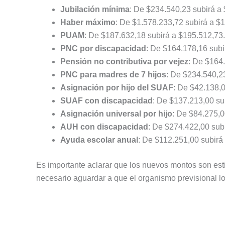
Jubilación mínima
: De $234.540,23 subirá a 
Haber máximo
: De $1.578.233,72 subirá a $1
PUAM
: De $187.632,18 subirá a $195.512,73.
PNC por discapacidad
: De $164.178,16 subi
Pensión no contributiva por vejez
: De $164
PNC para madres de 7 hijos
: De $234.540,23
Asignación por hijo del SUAF
: De $42.138,0
SUAF con discapacidad
: De $137.213,00 su
Asignación universal por hijo
: De $84.275,0
AUH con discapacidad
: De $274.422,00 sub
Ayuda escolar anual
: De $112.251,00 subirá
Es importante aclarar que los nuevos montos son est
necesario aguardar a que el organismo previsional los