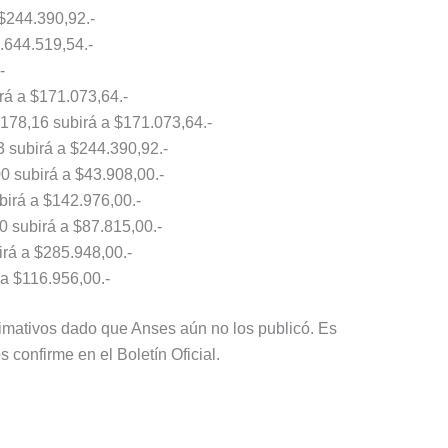
$244.390,92.-
.644.519,54.-
-
rá a $171.073,64.-
.178,16 subirá a $171.073,64.-
 subirá a $244.390,92.-
0 subirá a $43.908,00.-
birá a $142.976,00.-
0 subirá a $87.815,00.-
irá a $285.948,00.-
 a $116.956,00.-
imativos dado que Anses aún no los publicó. Es
 confirme en el Boletín Oficial.