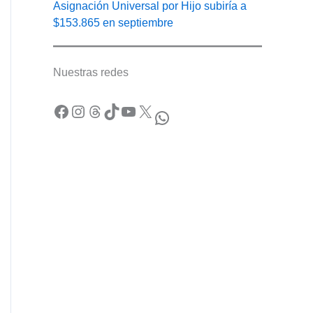
Asignación Universal por Hijo subiría a
$153.865 en septiembre
Nuestras redes
Facebook
Instagram
Threads
TikTok
YouTube
X
WhatsApp