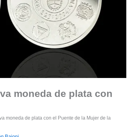
eva moneda de plata con
va moneda de plata con el Puente de la Mujer de la
án Baioni