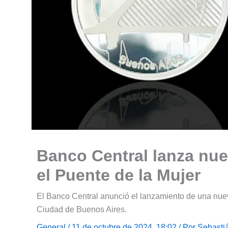
Banco Central lanza nu
el Puente de la Mujer
El Banco Central anunció el lanzamiento de una nue
Ciudad de Buenos Aires.
General
/ 11 de octubre de 2024, 18:02 / Por
Sebasti