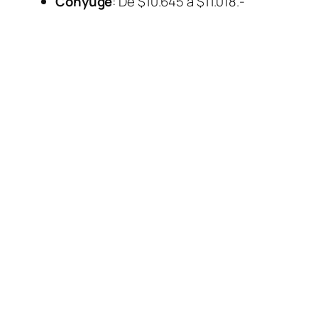
Cónyuge
: De $10.645 a $11.018.-