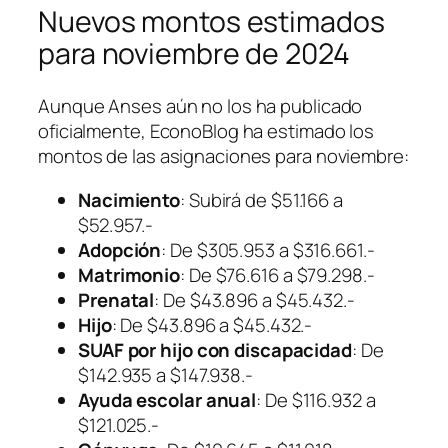
Nuevos montos estimados
para noviembre de 2024
Aunque Anses aún no los ha publicado
oficialmente, EconoBlog ha estimado los
montos de las asignaciones para noviembre:
Nacimiento
: Subirá de $51.166 a
$52.957.-
Adopción
: De $305.953 a $316.661.-
Matrimonio
: De $76.616 a $79.298.-
Prenatal
: De $43.896 a $45.432.-
Hijo
: De $43.896 a $45.432.-
SUAF por hijo con discapacidad
: De
$142.935 a $147.938.-
Ayuda escolar anual
: De $116.932 a
$121.025.-