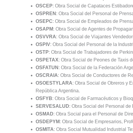
OSCEP
: Obra Social de Capataces Estibadore
OSPREN
: Obra Social del Personal de Prensa
OSEPC
: Obra Social de Empleados de Prens
OSAPM
: Obra Social de Agentes de Propagan
OSVVRA
: Obra Social de Viajantes Vendedo
OSPIV
: Obra Social del Personal de la Industri
OSTP
: Obra Social de Trabajadores de Perkin
OSPETAX
: Obra Social de Peones de Taxis de
OSFATUN
: Obra Social de la Federación Arg
OSCRAIA
: Obra Social de Conductores de Rem
OSOESTYLARA
: Obra Social de Obreros y 
República Argentina.
OSFYB
: Obra Social de Farmacéuticos y Bio
SERVESALUD
: Obra Social del Personal de 
OSMAD
: Obra Social para el Personal de Dir
OSDEPYM
: Obra Social de Empresarios, Prof
OSMITA
: Obra Social Mutualidad Industrial Tex