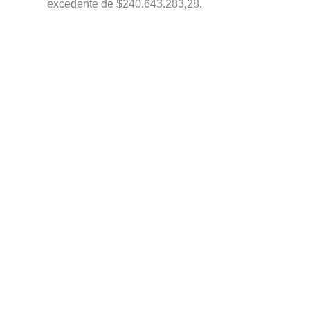
excedente de $240.643.283,28.