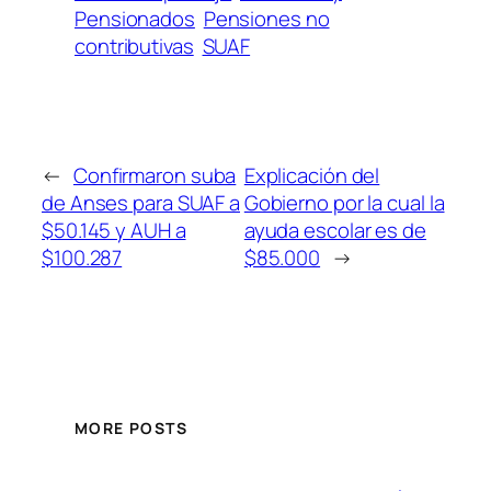
Pensionados
Pensiones no
contributivas
SUAF
←
Confirmaron suba
Explicación del
de Anses para SUAF a
Gobierno por la cual la
$50.145 y AUH a
ayuda escolar es de
$100.287
$85.000
→
MORE POSTS