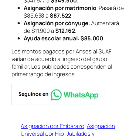
$341.977 a
$349.500
.
Asignación por matrimonio
: Pasará de
$85.638 a
$87.522
.
Asignación por cónyuge
: Aumentará
de $11.900 a
$12.162
.
Ayuda escolar anual
:
$85.000
.
Los montos pagados por Anses al SUAF
varían de acuerdo al ingreso del grupo
familiar. Los publicados corresponden al
primer rango de ingresos.
Asignación por Embarazo
Asignación
Universal por Hijo
Jubilados y