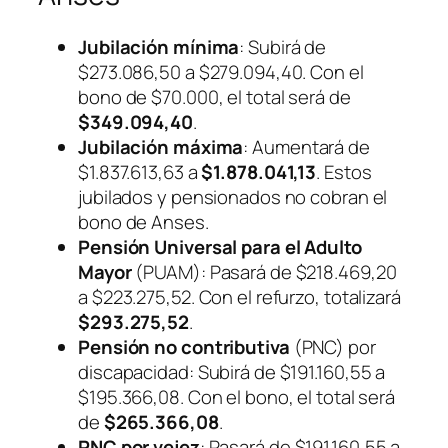
Jubilación mínima
: Subirá de
$273.086,50 a $279.094,40. Con el
bono de $70.000, el total será de
$349.094,40
.
Jubilación máxima
: Aumentará de
$1.837.613,63 a
$1.878.041,13
. Estos
jubilados y pensionados no cobran el
bono de Anses.
Pensión Universal para el Adulto
Mayor
(PUAM): Pasará de $218.469,20
a $223.275,52. Con el refurzo, totalizará
$293.275,52
.
Pensión no contributiva
(PNC) por
discapacidad: Subirá de $191.160,55 a
$195.366,08. Con el bono, el total será
de
$265.366,08
.
PNC por vejez
: Pasará de $191.160,55 a