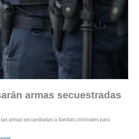
sarán armas secuestradas
r las armas secuestradas a bandas criminales para
aniel