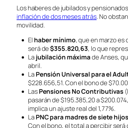
Los haberes de jubilados y pensionados
inflación de dos meses atrás
. No obstan
movilidad.
El
haber mínimo
, que en marzo es d
será de
$355.820,63
, lo que repre
La
jubilación máxima
de Anses, qu
abril.
La
Pensión Universal para el Adu
$228.656,51. Con el bono de $70.000
Las
Pensiones No Contributivas
(
pasarán de $195.385,20 a $200.074,
implica un ajuste real del 1,77%.
La
PNC para madres de siete hijo
Con el bono, el total a percibir será