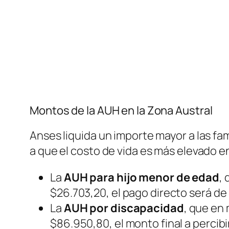
Montos de la AUH en la Zona Austral
Anses liquida un importe mayor a las fam
a que el costo de vida es más elevado en 
La
AUH para hijo menor de edad
,
$26.703,20, el pago directo será de
La
AUH por discapacidad
, que en
$86.950,80, el monto final a percibi