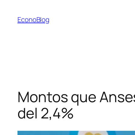
Saltar
al
EconoBlog
contenido
Montos que Anses
del 2,4%