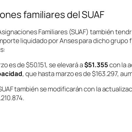
ones familiares del SUAF
 Asignaciones Familiares (SUAF) también tend
mporte liquidado por Anses para dicho grupo fa
s:
zo es de $50.151, se elevará a
$51.355
con la a
pacidad
, que hasta marzo es de $163.297, au
SUAF también se modificarán con la actualizaci
4.210.874.