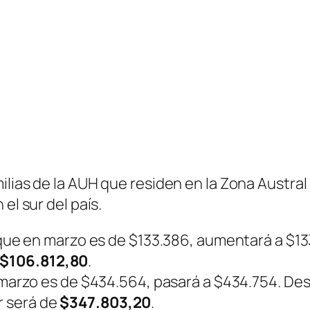
ilias de la AUH que residen en la Zona Austral
el sur del país.
 que en marzo es de $133.386, aumentará a $133
$106.812,80
.
 marzo es de $434.564, pasará a $434.754. De
r será de
$347.803,20
.