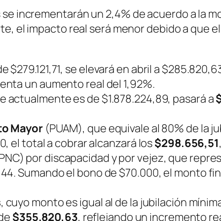
 se incrementarán un 2,4% de acuerdo a la mo
te, el impacto real será menor debido a que e
e $279.121,71, se elevará en abril a $285.820,6
senta un aumento real del 1,92%.
e actualmente es de $1.878.224,89, pasará a
lto Mayor
(PUAM), que equivale al 80% de la ju
, el total a cobrar alcanzará los
$298.656,51
PNC) por discapacidad y por vejez, que repre
44. Sumando el bono de $70.000, el monto fin
s
, cuyo monto es igual al de la jubilación mínim
 de
$355.820,63
, reflejando un incremento rea