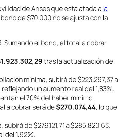
vilidad de Anses que está atada a
la
l bono de $70.000 no se ajusta con la
3. Sumando el bono, el total a cobrar
$1.923.302,29
tras la actualización de
bilación mínima, subirá de $223.297,37 a
, reflejando un aumento real del 1,83%.
sentan el 70% del haber mínimo,
al a cobrar será de
$270.074,44
, lo que
a, subirá de $279.121,71 a $285.820,63.
l del 1,92%.