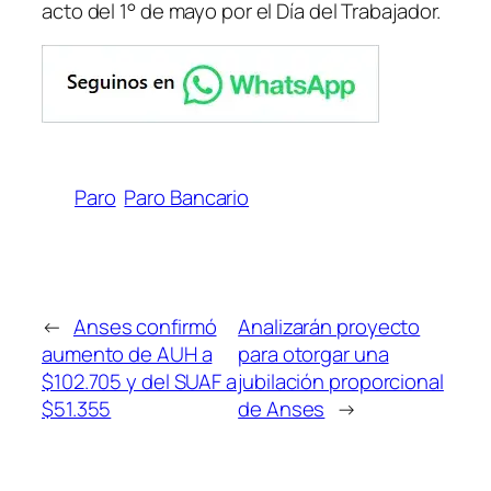
acto del 1° de mayo por el Día del Trabajador.
Paro
Paro Bancario
←
Anses confirmó
Analizarán proyecto
aumento de AUH a
para otorgar una
$102.705 y del SUAF a
jubilación proporcional
$51.355
de Anses
→