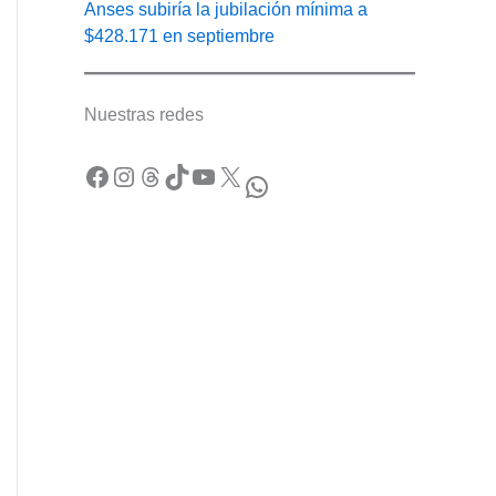
Anses subiría la jubilación mínima a
$428.171 en septiembre
Nuestras redes
Facebook
Instagram
Threads
TikTok
YouTube
X
WhatsApp