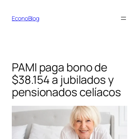
Saltar
al
EconoBlog
contenido
PAMI paga bono de
$38.154 a jubilados y
pensionados celíacos