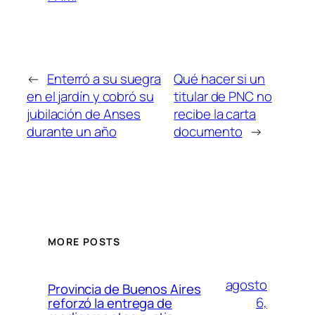
←
Enterró a su suegra
Qué hacer si un
en el jardín y cobró su
titular de PNC no
jubilación de Anses
recibe la carta
durante un año
documento
→
MORE POSTS
agosto
Provincia de Buenos Aires
6,
reforzó la entrega de