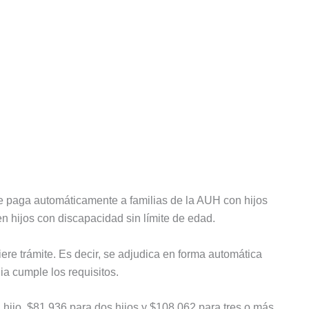
se paga automáticamente a familias de la AUH con hijos
n hijos con discapacidad sin límite de edad.
re trámite. Es decir, se adjudica en forma automática
a cumple los requisitos.
ijo, $81.936 para dos hijos y $108.062 para tres o más