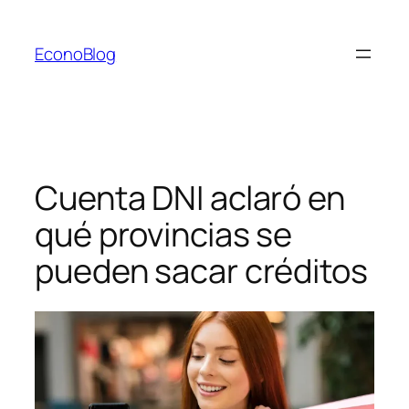
Saltar
al
EconoBlog
contenido
Cuenta DNI aclaró en
qué provincias se
pueden sacar créditos