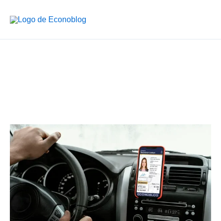
Ir
al
contenido