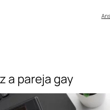
An
z a pareja gay