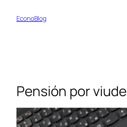
Saltar
al
EconoBlog
contenido
Pensión por viude