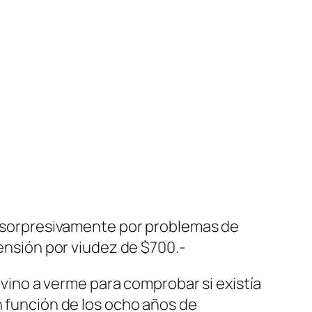
ió sorpresivamente por problemas de
nsión por viudez de $700.-
o vino a verme para comprobar si existía
n función de los ocho años de