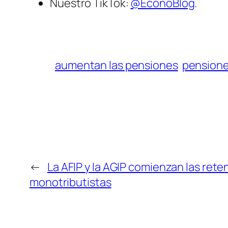
Nuestro TikTok:
@EconoBlog
.
aumentan las pensiones
pension
←
La AFIP y la AGIP comienzan las rete
monotributistas