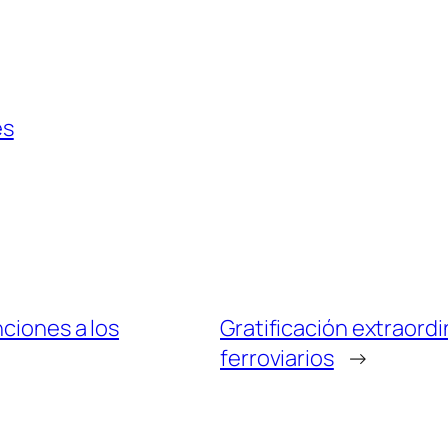
es
nciones a los
Gratificación extraordi
ferroviarios
→