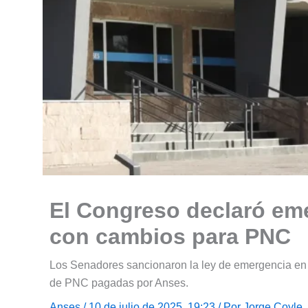
El Congreso declaró em
con cambios para PNC
Los Senadores sancionaron la ley de emergencia en d
de PNC pagadas por Anses.
Anses
/ 10 de julio de 2025, 19:23 / Por
Jorge Coyle