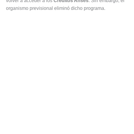
volver a acceder a los
Créditos Anses
. Sin embargo, el
organismo previsional eliminó dicho programa.