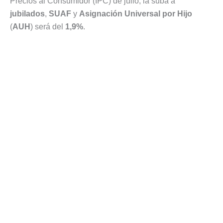
Precios al Consumidor (IPC) de julio, la suba a
jubilados
,
SUAF
y
Asignación Universal por Hijo
(
AUH
) será del
1,9%
.