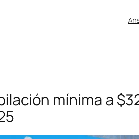
An
ubilación mínima a $3
25