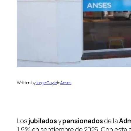
Written by
Jorge Coyle
in
Anses
Los
jubilados
y
pensionados
de la
Adm
1,9% en septiembre de 2025. Con esta a