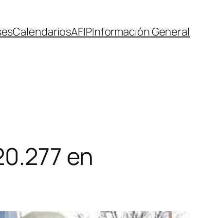
ses
Calendarios
AFIP
Información General
20.277 en