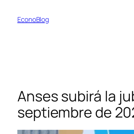
Saltar
al
EconoBlog
contenido
Anses subirá la j
septiembre de 20