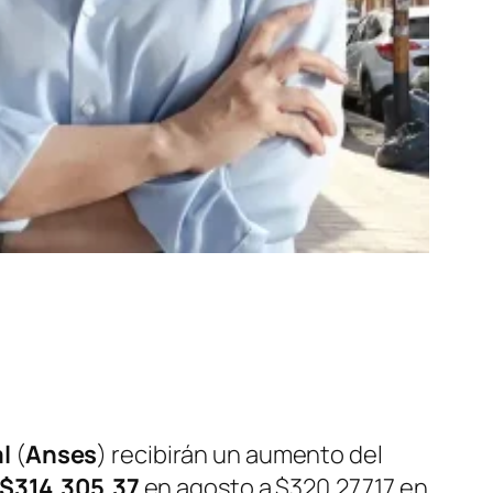
l
(
Anses
) recibirán un aumento del
$314.305,37
en agosto a $320.277,17 en