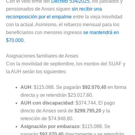
Con el veto firme del
Decreto 534/2025
, los jubilados y
pensionados de Anses siguen
sin recibir una
recomposición por el empalme
entre la vieja movilidad
con la actual. Asimismo, el refuerzo mensual para los
beneficiarios con menores ingresos
se mantendrá en
$70.000
.
Asignaciones familiares de Anses
Con la movilidad de septiembre, los montos del SUAF y
la AUH serán los siguientes:
AUH
: $115.088. Se pagarán
$92.070,40
en forma
directa y se retendrán $23.017,60.
AUH con discapacidad
: $374.744. El pago
directo de Anses será de
$299.795,20
y la
retención de $74.948,80.
Asignación por embarazo
: $115.088. Se
pagarán
$92.070,40
directamente y se retendrán