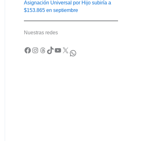
Asignación Universal por Hijo subiría a
$153.865 en septiembre
Nuestras redes
Facebook
Instagram
Threads
TikTok
YouTube
X
WhatsApp